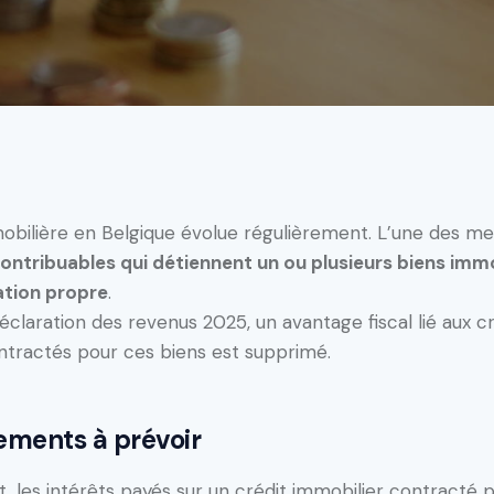
mmobilière en Belgique évolue régulièrement. L’une des m
contribuables qui détiennent un ou plusieurs biens immo
ation propre
.
déclaration des revenus 2025, un avantage fiscal lié aux c
ntractés pour ces biens est supprimé.
ements à prévoir
, les intérêts payés sur un crédit immobilier contracté 