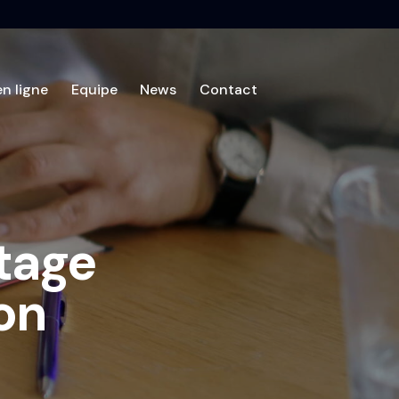
en ligne
Equipe
News
Contact
ices
Outils en ligne
Equipe
News
Contact
ntage
on