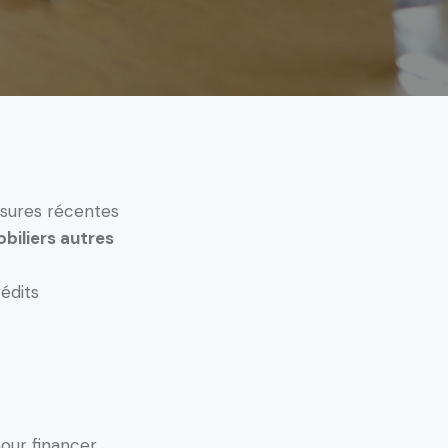
esures récentes
biliers autres
rédits
pour financer