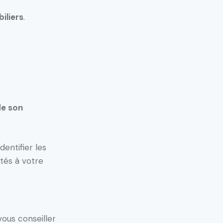
iliers
.
de son
entifier les
tés à votre
vous conseiller