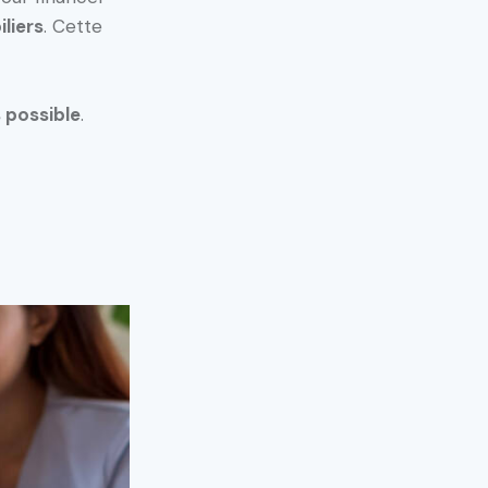
liers
. Cette
 possible
.