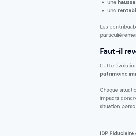
une
hausse 
une
rentabi
Les contribuab
particulièreme
Faut-il rev
Cette évolutio
patrimoine im
Chaque situatio
impacts concre
situation perso
IDP Fiduciaire