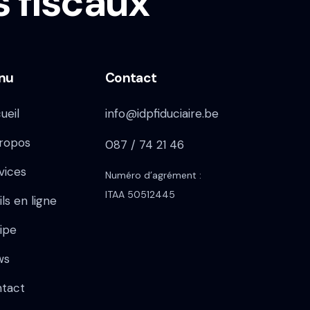
s fiscaux
nu
Contact
ueil
info@idpfiduciaire.be
ropos
087 / 74 21 46
vices
Numéro d’agrément :
ITAA 50512445
ils en ligne
ipe
ws
tact