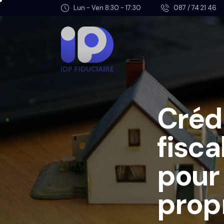
Lun - Ven 8:30 - 17:30
087 / 74 21 46
Crédi
fisca
pour 
prop