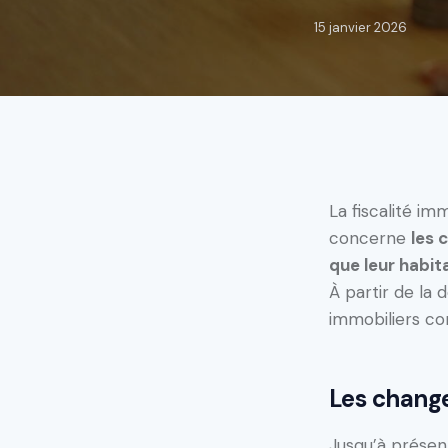
15 janvier 2026
La fiscalité i
concerne
les 
que leur habit
À partir de la 
immobiliers co
Les chang
Jusqu’à présent