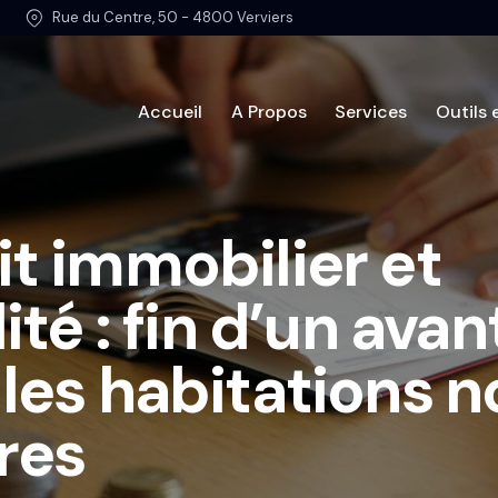
Rue du Centre, 50 - 4800 Verviers
Accueil
A Propos
Services
Outils 
Accueil
A Propos
Serv
t immobilier et
lité : fin d’un ava
les habitations n
res